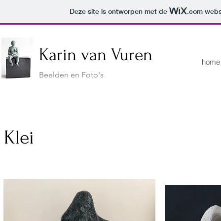
Deze site is ontworpen met de
.com
websi
Karin van Vuren
home
Beelden en Foto's
Klei